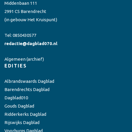
Middenbaan 111
2991 CS Barendrecht
(in gebouw Het Kruispunt)
Tel:
0850430577
redactie@dagblad070.nl
Algemeen
(archief)
EDITIES
Albrandswaards Dagblad
Barendrechts Dagblad
Dagblad010
Gouds Dagblad
Ridderkerks Dagblad
Rijswijks Dagblad
Voorburgs Dagblad