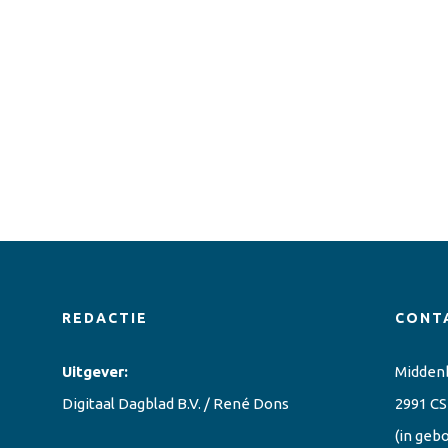
REDACTIE
CONT
Uitgever:
Midden
Digitaal Dagblad B.V. / René Dons
2991 CS
(in geb