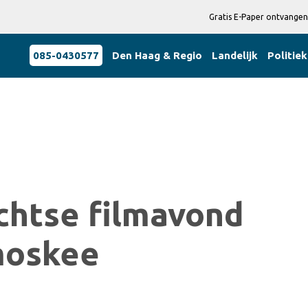
Gratis E-Paper ontvangen
085-0430577
Den Haag & Regio
Landelijk
Politiek
htse filmavond
moskee