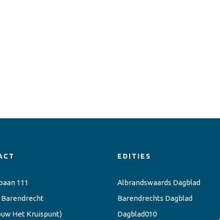
ACT
EDITIES
baan 111
Albrandswaards Dagblad
 Barendrecht
Barendrechts Dagblad
ouw Het Kruispunt)
Dagblad010