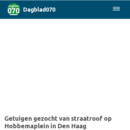
Dagblad070
085-0430577
Den Haag & Regio
Landelijk
Politiek
Columns
Sport
Getuigen gezocht van straatroof op
Hobbemaplein in Den Haag