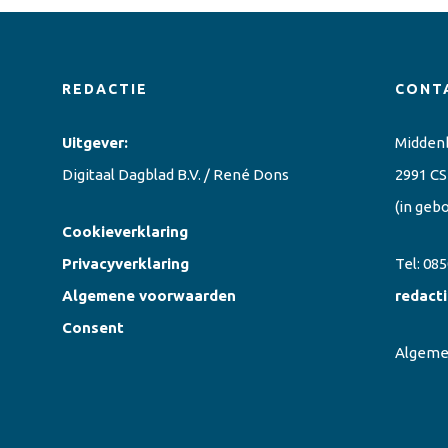
REDACTIE
CONT
Uitgever:
Midden
Digitaal Dagblad B.V. / René Dons
2991 CS
(in geb
Cookieverklaring
Privacyverklaring
Tel:
085
Algemene voorwaarden
redact
Consent
Algem