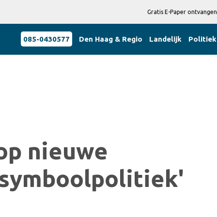
Gratis E-Paper ontvangen
085-0430577
Den Haag & Regio
Landelijk
Politiek
 op nieuwe
'symboolpolitiek'