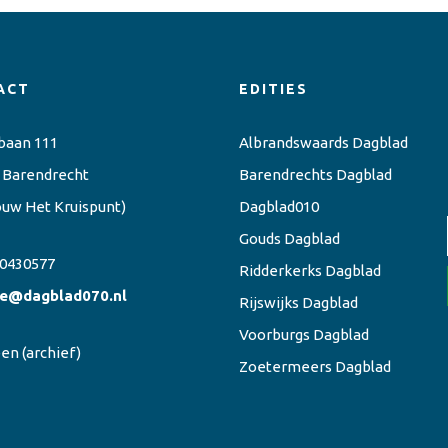
ACT
EDITIES
baan 111
Albrandswaards Dagblad
 Barendrecht
Barendrechts Dagblad
ouw Het Kruispunt)
Dagblad010
Gouds Dagblad
0430577
Ridderkerks Dagblad
ie@dagblad070.nl
Rijswijks Dagblad
Voorburgs Dagblad
een
(archief)
Zoetermeers Dagblad