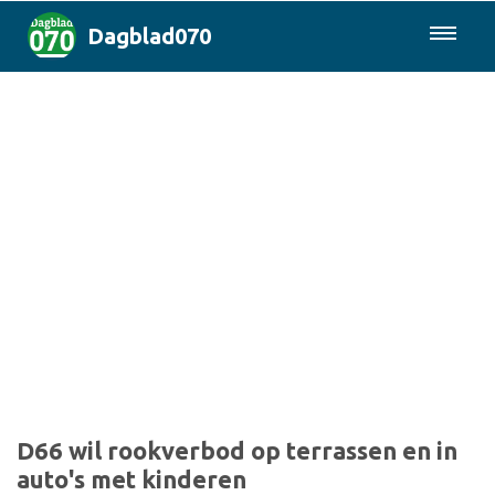
Dagblad070
085-0430577
Den Haag & Regio
Landelijk
Politiek
Columns
Sport
D66 wil rookverbod op terrassen en in
auto's met kinderen