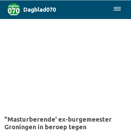
Dagblad070
085-0430577
Den Haag & Regio
Landelijk
Politiek
Columns
Sport
"Masturberende' ex-burgemeester
Groningen in beroep tegen