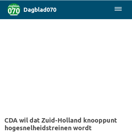
Dagblad070
085-0430577
Den Haag & Regio
Landelijk
Politiek
Columns
Sport
CDA wil dat Zuid-Holland knooppunt
hogesnelheidstreinen wordt