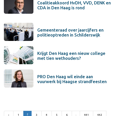
Coalitieakkoord HvDH, VVD, DENK en
CDA in Den Haag is rond
Gemeenteraad over jaarcijfers en
politieoptreden in Schilderswijk
Krijgt Den Haag een nieuw college
met tien wethouders?
PRO Den Haag wil einde aan
vuurwerk bij Haagse strandfeesten
2
...
‹
1
3
4
5
6
441
442