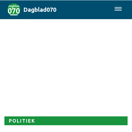
Dagblad070
085-0430577
Den Haag & Regio
Landelijk
Politiek
Columns
Sport
POLITIEK