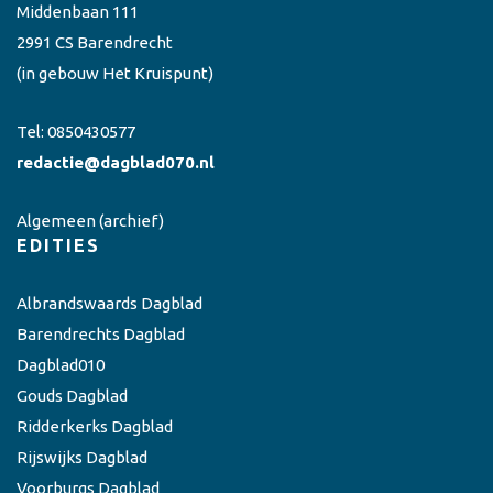
Middenbaan 111
2991 CS Barendrecht
(in gebouw Het Kruispunt)
Tel:
0850430577
redactie@dagblad070.nl
Algemeen
(archief)
EDITIES
Albrandswaards Dagblad
Barendrechts Dagblad
Dagblad010
Gouds Dagblad
Ridderkerks Dagblad
Rijswijks Dagblad
Voorburgs Dagblad