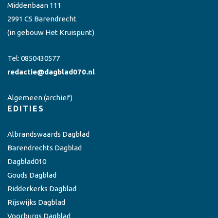
Middenbaan 111
2991 CS Barendrecht
(in gebouw Het Kruispunt)
Tel:
0850430577
redactie@dagblad070.nl
Algemeen
(archief)
EDITIES
Albrandswaards Dagblad
Barendrechts Dagblad
Dagblad010
Gouds Dagblad
Ridderkerks Dagblad
Rijswijks Dagblad
Voorburgs Dagblad