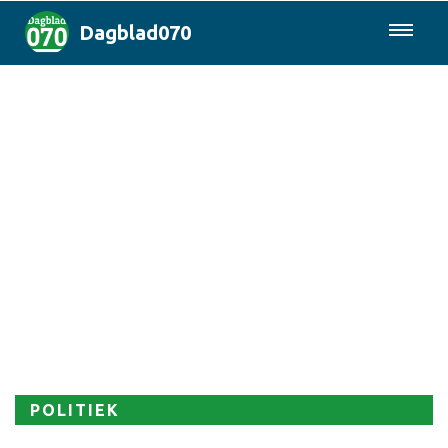
Dagblad070
085-0430577
Den Haag & Regio
Landelijk
Politiek
Columns
Sport
POLITIEK