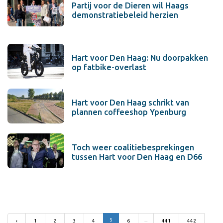
Partij voor de Dieren wil Haags
demonstratiebeleid herzien
Hart voor Den Haag: Nu doorpakken
op fatbike-overlast
Hart voor Den Haag schrikt van
plannen coffeeshop Ypenburg
Toch weer coalitiebesprekingen
tussen Hart voor Den Haag en D66
5
...
‹
1
2
3
4
6
441
442