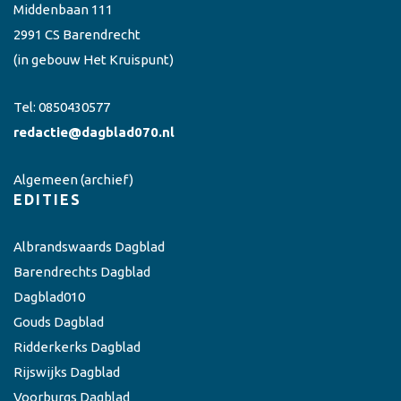
Middenbaan 111
2991 CS Barendrecht
(in gebouw Het Kruispunt)
Tel:
0850430577
redactie@dagblad070.nl
Algemeen
(archief)
EDITIES
Albrandswaards Dagblad
Barendrechts Dagblad
Dagblad010
Gouds Dagblad
Ridderkerks Dagblad
Rijswijks Dagblad
Voorburgs Dagblad