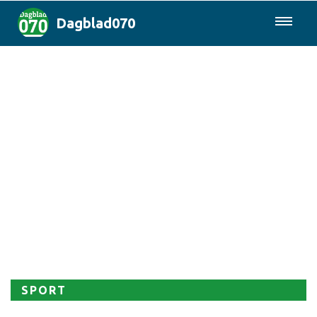
Dagblad070
085-0430577
Den Haag & Regio
Landelijk
Politiek
Columns
Sport
SPORT