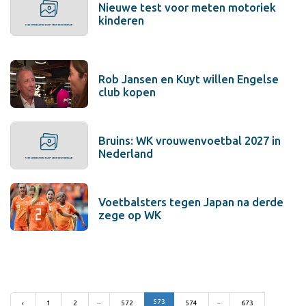
Nieuwe test voor meten motoriek
kinderen
Rob Jansen en Kuyt willen Engelse
club kopen
Bruins: WK vrouwenvoetbal 2027 in
Nederland
Voetbalsters tegen Japan na derde
zege op WK
...
573
...
‹
1
2
572
574
673