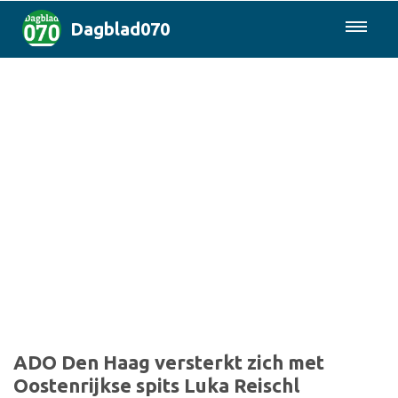
Dagblad070
085-0430577
Den Haag & Regio
Landelijk
Politiek
Columns
Sport
ADO Den Haag versterkt zich met
Oostenrijkse spits Luka Reischl