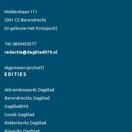
Middenbaan 111
2991 CS Barendrecht
(in gebouw Het Kruispunt)
Tel:
0850430577
redactie@dagblad070.nl
Algemeen
(archief)
EDITIES
Albrandswaards Dagblad
Barendrechts Dagblad
Dagblad010
Gouds Dagblad
Ridderkerks Dagblad
Rijswijks Dagblad