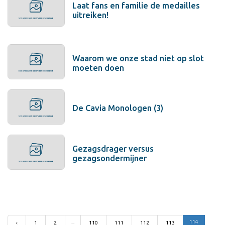
Laat fans en familie de medailles
uitreiken!
Waarom we onze stad niet op slot
moeten doen
De Cavia Monologen (3)
Gezagsdrager versus
gezagsondermijner
...
114
‹
1
2
110
111
112
113