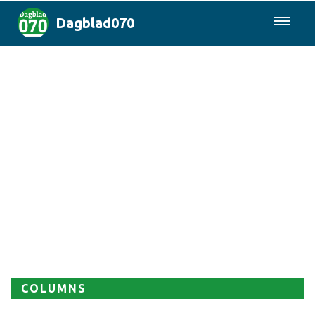
Dagblad070
085-0430577
Den Haag & Regio
Landelijk
Politiek
Columns
Sport
COLUMNS