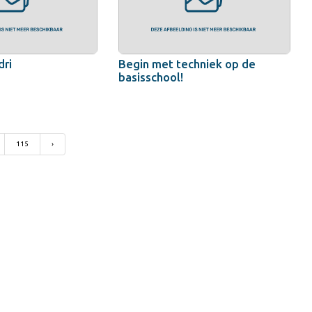
dri
Begin met techniek op de
basisschool!
115
›