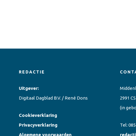
REDACTIE
CONT
Uitgever:
Midden
Digitaal Dagblad B.V. / René Dons
2991 CS
(in geb
Cookieverklaring
Privacyverklaring
Tel:
085
Algemene voorwaarden
redact