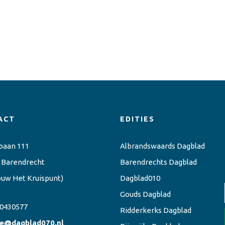
ACT
EDITIES
baan 111
Albrandswaards Dagblad
 Barendrecht
Barendrechts Dagblad
ouw Het Kruispunt)
Dagblad010
Gouds Dagblad
0430577
Ridderkerks Dagblad
ie@dagblad070.nl