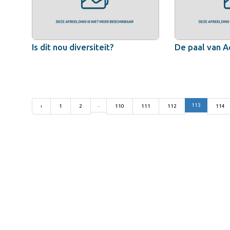
Is dit nou diversiteit?
De paal van A
...
113
‹
1
2
110
111
112
114